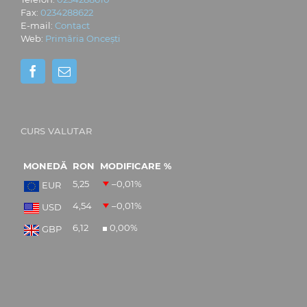
Fax:
0234288622
E-mail:
Contact
Web:
Primăria Oncești
CURS VALUTAR
MONEDĂ
RON
MODIFICARE %
5,25
–0,01
%
EUR
4,54
–0,01
%
USD
6,12
0,00
%
GBP