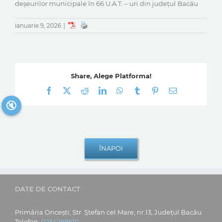
deșeurilor municipale în 66 U.A.T. – uri din județul Bacău
ianuarie 9, 2026
|
Share, Alege Platforma!
Facebook
X
Reddit
LinkedIn
WhatsApp
Tumblr
Pinterest
E-
mail:
🔇
DATE DE CONTACT
Primăria Oncești, Str. Ștefan cel Mare, nr.13, Județul Bacău
Telefon:
0234288610