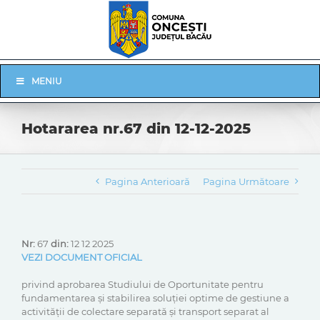
Skip
to
content
Skip
MENIU
Navigation
Hotararea nr.67 din 12-12-2025
Pagina Anterioară
Pagina Următoare
Nr:
67
din:
12 12 2025
VEZI DOCUMENT OFICIAL
privind aprobarea Studiului de Oportunitate pentru
fundamentarea și stabilirea soluției optime de gestiune a
activității de colectare separată și transport separat al