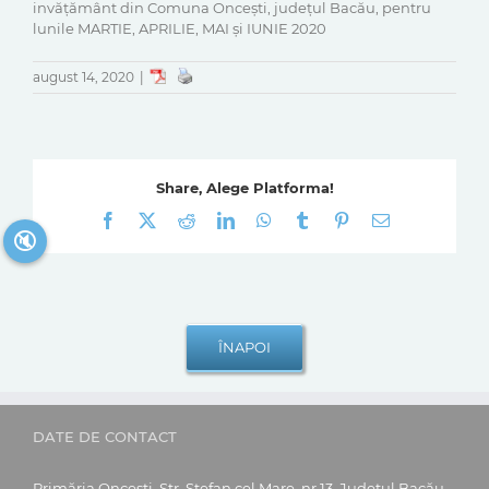
invățământ din Comuna Oncești, județul Bacău, pentru
lunile MARTIE, APRILIE, MAI și IUNIE 2020
august 14, 2020
|
Share, Alege Platforma!
Facebook
X
Reddit
LinkedIn
WhatsApp
Tumblr
Pinterest
E-
mail:
🔇
DATE DE CONTACT
Primăria Oncești, Str. Ștefan cel Mare, nr.13, Județul Bacău