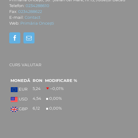
Telefon:
0234288610
Fax:
0234288622
E-mail:
Contact
Web:
Primăria Oncești
CURS VALUTAR
MONEDĂ
RON
MODIFICARE %
5,24
–0,01
%
EUR
4,54
0,00
%
USD
6,12
0,00
%
GBP