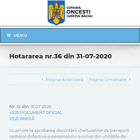
Skip
to
content
Skip
MENIU
Navigation
Hotararea nr.36 din 31-07-2020
Pagina Anterioară
Pagina Următoare
Nr:
36
din:
31 07 2020
VEZI DOCUMENT OFICIAL
VEZI ANEXĂ
cu privire la aprobarea decontării cheltuielilor de transport
cadrelor didactice și personalului auxiliar din unitățile de