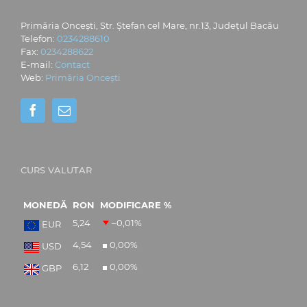
Primăria Oncești, Str. Ștefan cel Mare, nr.13, Județul Bacău
Telefon:
0234288610
Fax:
0234288622
E-mail:
Contact
Web:
Primăria Oncești
CURS VALUTAR
MONEDĂ
RON
MODIFICARE %
5,24
–0,01
%
EUR
4,54
0,00
%
USD
6,12
0,00
%
GBP