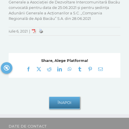
Generale a Asociației de Dezvoltare Intercomunitară Bacău
convocată pentru data de 25.06.2021 și pentru ședința
Adunării Generale a Acționarilor a S.C. ,,Compania
Regională de Apă Bacău” S.A. din 28.06.2021
iulie 6, 2021
|
Share, Alege Platforma!
🔇
Facebook
X
Reddit
LinkedIn
WhatsApp
Tumblr
Pinterest
E-
mail:
DATE DE CONTACT