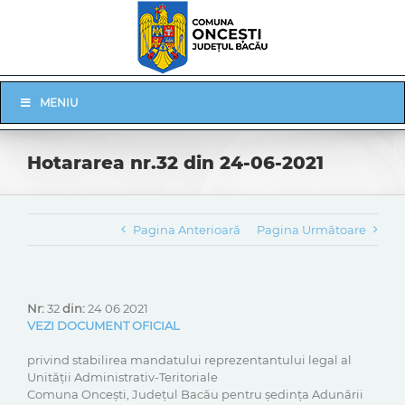
Skip
to
content
Skip
MENIU
Navigation
Hotararea nr.32 din 24-06-2021
Pagina Anterioară
Pagina Următoare
Nr:
32
din:
24 06 2021
VEZI DOCUMENT OFICIAL
privind stabilirea mandatului reprezentantului legal al
Unității Administrativ-Teritoriale
Comuna Oncești, Județul Bacău pentru ședința Adunării