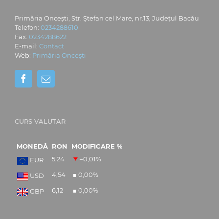
Primăria Oncești, Str. Ștefan cel Mare, nr.13, Județul Bacău
Telefon:
0234288610
Fax:
0234288622
E-mail:
Contact
Web:
Primăria Oncești
CURS VALUTAR
MONEDĂ
RON
MODIFICARE %
5,24
–0,01
%
EUR
4,54
0,00
%
USD
6,12
0,00
%
GBP