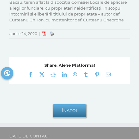
Bacău, teren aflat la dispoziția Comisiei Locale de aplicare
a legilor funciare, cu proprietari neidentificați, în scopul
întocmirii și eliberării titlului de proprietate – autor def.
Curteanu Gh. Ion, cu moștenitor def. Curteanu Gheorghe
aprilie 24, 2020
|
Share, Alege Platforma!
🔇
Facebook
X
Reddit
LinkedIn
WhatsApp
Tumblr
Pinterest
E-
mail:
DATE DE CONTACT