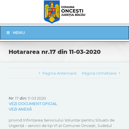
Skip
to
content
Skip
MENIU
Navigation
Hotararea nr.17 din 11-03-2020
Pagina Anterioară
Pagina Următoare
Nr:
17
din:
11 03 2020
VEZI DOCUMENT OFICIAL
VEZI ANEXĂ
privind înființarea Serviciului Voluntar pentru Situatii de
Urgență – servicii de tip V1 al Comunei Oncești, Județul