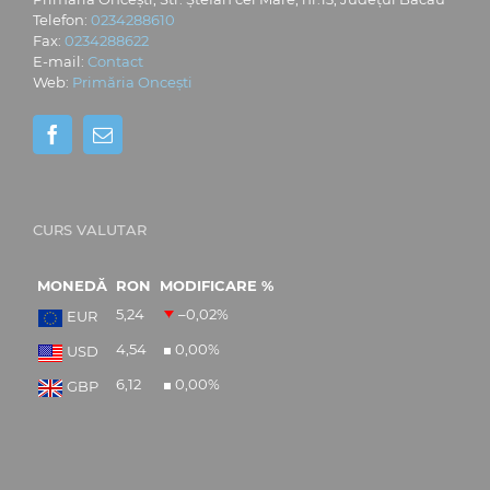
Telefon:
0234288610
Fax:
0234288622
E-mail:
Contact
Web:
Primăria Oncești
CURS VALUTAR
MONEDĂ
RON
MODIFICARE %
5,24
–0,02
%
EUR
4,54
0,00
%
USD
6,12
0,00
%
GBP