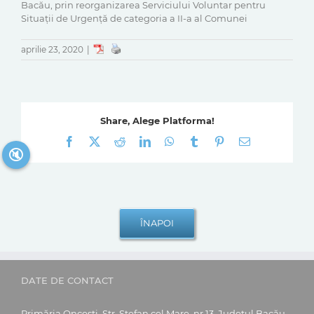
Bacău, prin reorganizarea Serviciului Voluntar pentru
Situații de Urgență de categoria a II-a al Comunei
aprilie 23, 2020
|
Share, Alege Platforma!
Facebook
X
Reddit
LinkedIn
WhatsApp
Tumblr
Pinterest
E-
mail:
🔇
DATE DE CONTACT
Primăria Oncești, Str. Ștefan cel Mare, nr.13, Județul Bacău