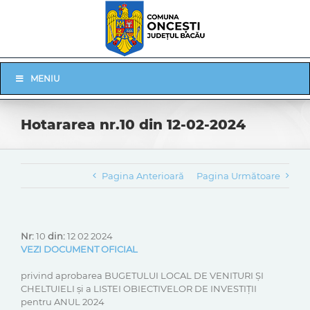
Skip
to
content
Skip
MENIU
Navigation
Hotararea nr.10 din 12-02-2024
Pagina Anterioară
Pagina Următoare
Nr:
10
din:
12 02 2024
VEZI DOCUMENT OFICIAL
privind aprobarea BUGETULUI LOCAL DE VENITURI ȘI
CHELTUIELI și a LISTEI OBIECTIVELOR DE INVESTIŢII
pentru ANUL 2024