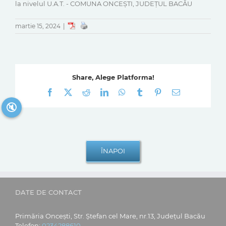
la nivelul U.A.T. - COMUNA ONCEŞTI, JUDEŢUL BACĂU
martie 15, 2024
|
Share, Alege Platforma!
Facebook
X
Reddit
LinkedIn
WhatsApp
Tumblr
Pinterest
E-
mail:
🔇
DATE DE CONTACT
Primăria Oncești, Str. Ștefan cel Mare, nr.13, Județul Bacău
Telefon:
0234288610