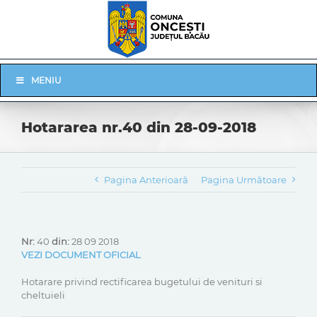
Skip
to
content
Skip
MENIU
Navigation
Hotararea nr.40 din 28-09-2018
Pagina Anterioară
Pagina Următoare
Nr:
40
din:
28 09 2018
VEZI DOCUMENT OFICIAL
Hotarare privind rectificarea bugetului de venituri si
cheltuieli