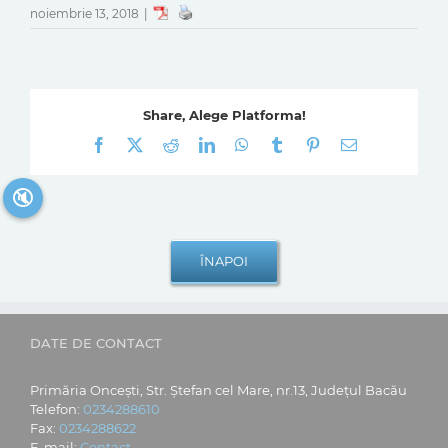
noiembrie 13, 2018
|
Share, Alege Platforma!
Facebook
X
Reddit
LinkedIn
WhatsApp
Tumblr
Pinterest
E-
mail:
🔇
DATE DE CONTACT
Primăria Oncești, Str. Ștefan cel Mare, nr.13, Județul Bacău
Telefon:
0234288610
Fax:
0234288622
E-mail:
Contact