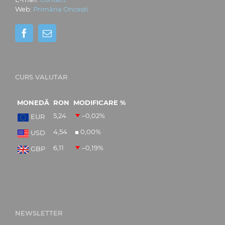
Web:
Primăria Oncești
CURS VALUTAR
MONEDĂ
RON
MODIFICARE %
5,24
–0,02
%
EUR
4,54
0,00
%
USD
6,11
–0,19
%
GBP
NEWSLETTER