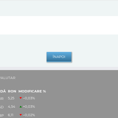
VALUTAR
EDĂ
RON
MODIFICARE %
5,25
–0,03
%
UR
4,54
+0,03
%
SD
6,11
–0,02
%
BP