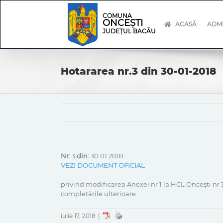
Skip
Skip
to
Navigation
COMUNA
ONCEȘTI
content
ACASĂ
ADMI
JUDEȚUL BACĂU
Hotararea nr.3 din 30-01-2018
Nr:
3
din:
30 01 2018
VEZI DOCUMENT OFICIAL
privind modificarea Anexei nr 1 la HCL Oncești nr 3
completările ulterioare
iulie 17, 2018
|