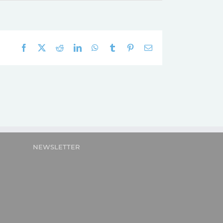
Facebook
X
Reddit
LinkedIn
WhatsApp
Tumblr
Pinterest
E-
mail:
NEWSLETTER