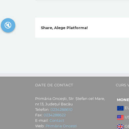
🔇
Share, Alege Platforma!
DATE DE CONTACT
CURS 
Primăria Oncești, Str. Ștefan cel Mare,
MON
nr.13, Județul Bacău
E
Telefon:
0234288610
Fax:
0234288622
U
E-mail:
Contact
Web:
Primăria Oncești
G