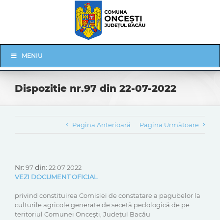
Skip
to
content
Skip
MENIU
Navigation
Dispozitie nr.97 din 22-07-2022
Pagina Anterioară
Pagina Următoare
Nr:
97
din:
22 07 2022
VEZI DOCUMENT OFICIAL
privind constituirea Comisiei de constatare a pagubelor la
culturile agricole generate de secetă pedologică de pe
teritoriul Comunei Onceşti, Judeţul Bacău