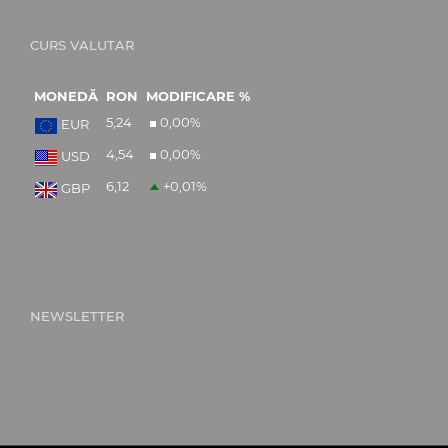
CURS VALUTAR
MONEDĂ
RON
MODIFICARE %
5,24
0,00
%
EUR
4,54
0,00
%
USD
6,12
+0,01
%
GBP
NEWSLETTER