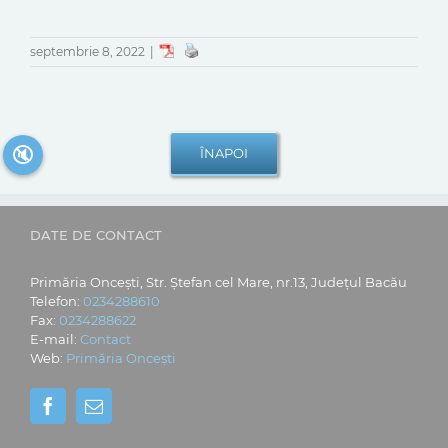
septembrie 8, 2022
|
🔇
DATE DE CONTACT
Primăria Oncești, Str. Ștefan cel Mare, nr.13, Județul Bacău
Telefon:
0234288610
Fax:
0234288622
E-mail:
Contact
Web:
Primăria Oncești