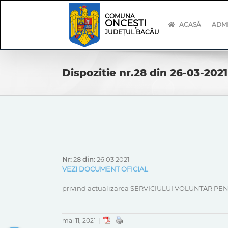
Skip
Skip
to
Navigation
COMUNA
ONCEȘTI
content
ACASĂ
ADMI
JUDEȚUL BACĂU
Dispozitie nr.28 din 26-03-2021
Nr:
28
din:
26 03 2021
VEZI DOCUMENT OFICIAL
privind actualizarea SERVICIULUI VOLUNTAR PEN
mai 11, 2021
|