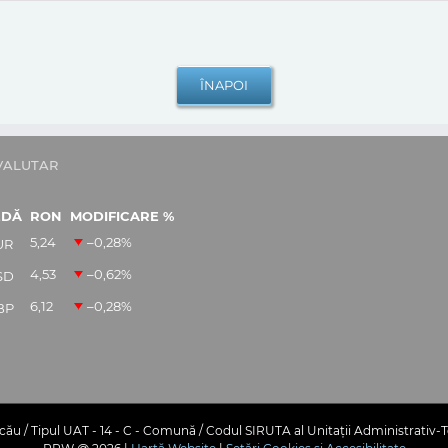
VALUTAR
EDĂ
RON
MODIFICARE %
5,24
–0,28
%
UR
4,53
–0,62
%
SD
6,12
–0,28
%
BP
ău / Tipul UAT - 14 - C - Comună / Codul SIRUTA al Unitații Administrativ-T