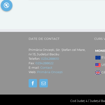
🔇
DATE DE CONTACT
CURS 
Primăria Oncești, Str. Ștefan cel Mare,
MON
nr.13, Județul Bacău
E
Telefon:
0234288610
Fax:
0234288622
U
E-mail:
Contact
Web:
Primăria Oncești
G
Cod Județ 4 / Județul Bac