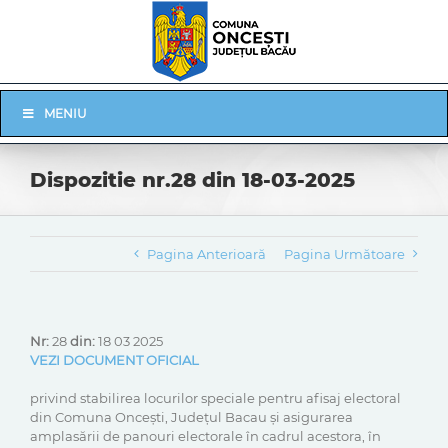
Skip
to
content
Skip
MENIU
Navigation
Dispozitie nr.28 din 18-03-2025
Pagina Anterioară
Pagina Următoare
Nr:
28
din:
18 03 2025
VEZI DOCUMENT OFICIAL
privind stabilirea locurilor speciale pentru afisaj electoral
din Comuna Onceşti, Județul Bacau și asigurarea
amplasării de panouri electorale în cadrul acestora, în