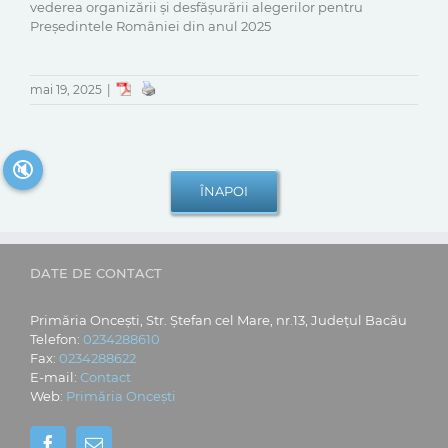
vederea organizării și desfășurării alegerilor pentru
Preşedintele României din anul 2025
mai 19, 2025
|
🔇
DATE DE CONTACT
Primăria Oncești, Str. Ștefan cel Mare, nr.13, Județul Bacău
Telefon:
0234288610
Fax:
0234288622
E-mail:
Contact
Web:
Primăria Oncești