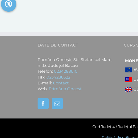
🔇
DATE DE CONTACT
CURS 
Primăria Oncești, Str. Ștefan cel Mare,
MON
nr.13, Județul Bacău
E
Telefon:
0234288610
Fax:
0234288622
U
E-mail:
Contact
Web:
Primăria Oncești
G
Cod Județ 4 / Județul Bac
Politică de utilizar