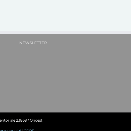
NEWSLETTER
eritoriale 23868 / Oncești
re a site-ului
|
GDPR