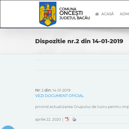
Skip
Skip
to
Navigation
COMUNA
ONCEȘTI
content
ACASĂ
ADMI
JUDEȚUL BACĂU
Dispozitie nr.2 din 14-01-2019
Nr:
2
din:
14 01 2019
VEZI DOCUMENT OFICIAL
privind actualizarea Grupului de lucru pentru im
aprilie 22, 2020
|