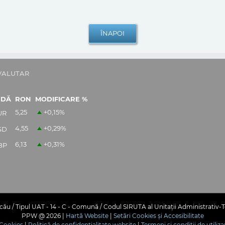
VALUTAR
EDĂ
RON
MODIFICARE %
5,25
+0,15
%
UR
4,55
+0,29
%
SD
6,13
+0,31
%
BP
ău / Tipul UAT - 14 - C - Comună / Codul SIRUTA al Unitații Administrativ-T
PPW @
2026 |
Hartă Website
|
Setări Cookies și Accesibilitate
e Cookies
|
Politică de confidențialitate website
|
Termeni și condiții de utiliza