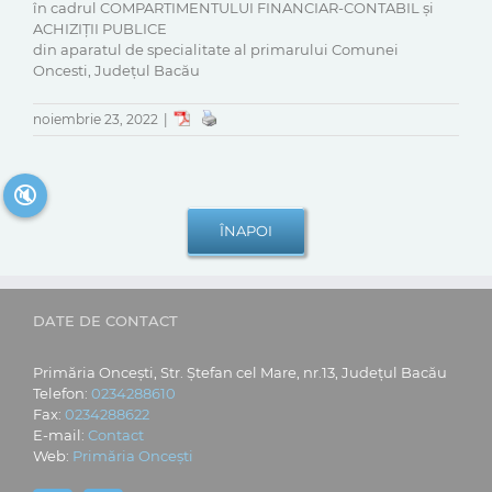
în cadrul COMPARTIMENTULUI FINANCIAR-CONTABIL și
ACHIZIȚII PUBLICE
din aparatul de specialitate al primarului Comunei
Oncesti, Județul Bacău
noiembrie 23, 2022
|
🔇
DATE DE CONTACT
Primăria Oncești, Str. Ștefan cel Mare, nr.13, Județul Bacău
Telefon:
0234288610
Fax:
0234288622
E-mail:
Contact
Web:
Primăria Oncești