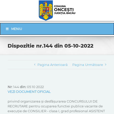
Skip
to
content
Skip
MENIU
Navigation
Dispozitie nr.144 din 05-10-2022
Pagina Anterioară
Pagina Următoare
Nr:
144
din:
05 10 2022
VEZI DOCUMENT OFICIAL
privind organizarea şi desfăşurarea CONCURSULUI DE
RECRUTARE pentru ocuparea functiei publice vacante de
execuție de CONSILIER - clasa I, grad profesional ASISTENT