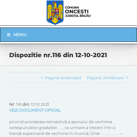
Skip
to
content
Skip
MENIU
Navigation
Dispozitie nr.116 din 12-10-2021
Pagina Anterioară
Pagina Următoare
Nr:
116
din:
12 10 2021
VEZI DOCUMENT OFICIAL
privind acordarea retroactivă a sporului de vechime
corespunzător gradaţiei ....., ca urmare a trecerii într-o
tranşă superioară de vechime în muncă, Dnei .................... –