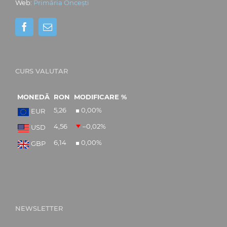
Web:
Primăria Oncești
CURS VALUTAR
MONEDĂ
RON
MODIFICARE %
5,26
0,00
%
EUR
4,56
–0,02
%
USD
6,14
0,00
%
GBP
NEWSLETTER