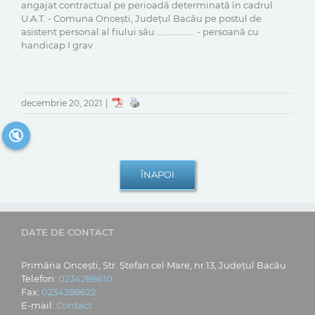
angajat contractual pe perioadă determinată în cadrul
U.A.T. - Comuna Oncești, Județul Bacău pe postul de
asistent personal al fiului său .................. - persoană cu
handicap I grav
decembrie 20, 2021
|
🔇
DATE DE CONTACT
Primăria Oncești, Str. Ștefan cel Mare, nr.13, Județul Bacău
Telefon:
0234288610
Fax:
0234288622
E-mail:
Contact