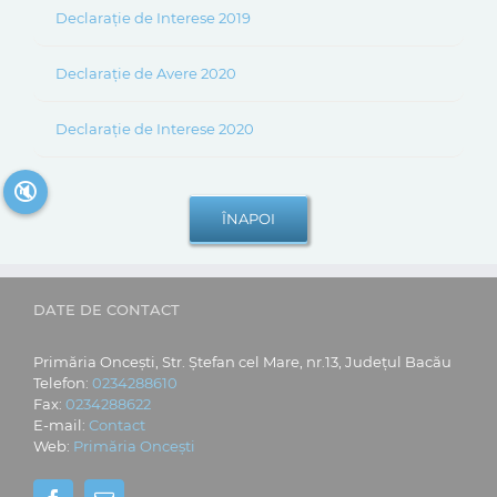
Declarație de Interese 2019
Declarație de Avere 2020
Declarație de Interese 2020
🔇
DATE DE CONTACT
Primăria Oncești, Str. Ștefan cel Mare, nr.13, Județul Bacău
Telefon:
0234288610
Fax:
0234288622
E-mail:
Contact
Web:
Primăria Oncești