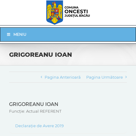
Skip
to
content
Skip
MENIU
Navigation
GRIGOREANU IOAN
Pagina Anterioară
Pagina Următoare
GRIGOREANU IOAN
Funcție: Actual REFERENT
Declarație de Avere 2019