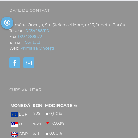
DATE DE CONTACT
🔇
Primăria Oncești, Str. Ștefan cel Mare, nr.13, Județul Bacău
Telefon:
0234288610
Fax:
0234288622
E-mail:
Contact
Web:
Primăria Oncești
CURS VALUTAR
MONEDĂ
RON
MODIFICARE %
5,25
0,00
%
EUR
4,54
–0,02
%
USD
6,11
0,00
%
GBP