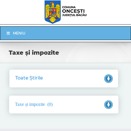
Skip
to
content
Skip
MENIU
Navigation
Taxe și impozite
Toate Știrile