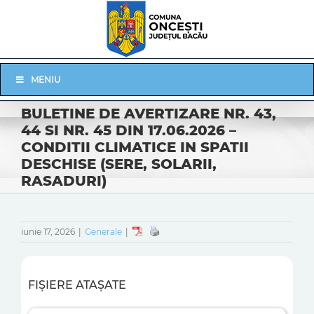
Skip
to
content
Skip
MENIU
Navigation
BULETINE DE AVERTIZARE NR. 43,
44 SI NR. 45 DIN 17.06.2026 –
CONDITII CLIMATICE IN SPATII
DESCHISE (SERE, SOLARII,
RASADURI)
iunie 17, 2026
|
Generale
|
FIȘIERE ATAȘATE