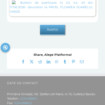
Buletin de avertizare nr 43, 44, 45 din
17.06.2026- daunatori la PRUN, FLOAREA SOARELUI,
VARZĂ
🔇
Share, Alege Platforma!
Facebook
X
Reddit
LinkedIn
WhatsApp
Tumblr
Pinterest
E-
mail:
DATE DE CONTACT
Primăria Oncești, Str. Ștefan cel Mare, nr.13, Județul Bacău
Telefon:
0234288610
Fax:
0234288622