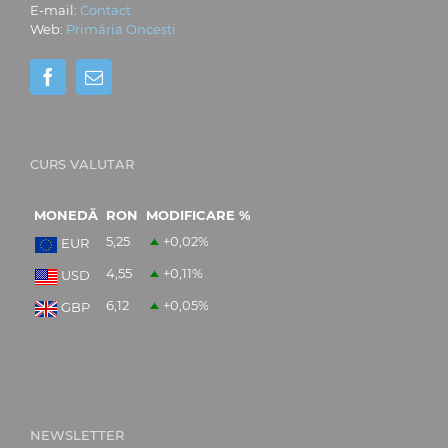
E-mail:
Contact
Web:
Primăria Oncești
CURS VALUTAR
MONEDĂ
RON
MODIFICARE %
5,25
+0,02
%
EUR
4,55
+0,11
%
USD
6,12
+0,05
%
GBP
NEWSLETTER