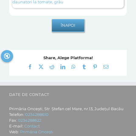
daunatori la tomate, grâu
🔇
Share, Alege Platforma!
Facebook
X
Reddit
LinkedIn
WhatsApp
Tumblr
Pinterest
E-
mail:
DATE DE CONTACT
Primăria Oncești, Str. Ștefan cel Mare, nr.13, Județul Bacău
Telefon:
0234288610
Fax:
0234288622
E-mail:
Contact
Web:
Primăria Oncești