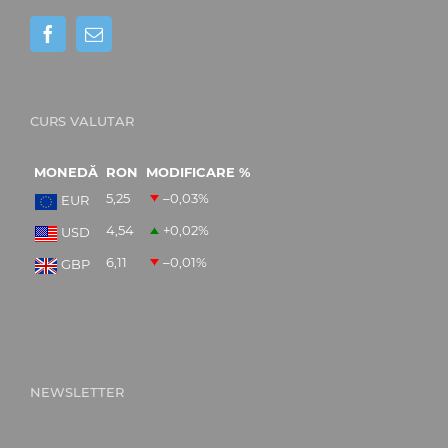
CURS VALUTAR
MONEDĂ
RON
MODIFICARE %
5,25
–0,03
%
EUR
4,54
+0,02
%
USD
6,11
–0,01
%
GBP
NEWSLETTER