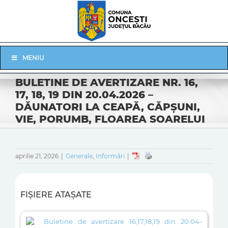
Skip
to
content
Skip
MENIU
Navigation
BULETINE DE AVERTIZARE NR. 16,
17, 18, 19 DIN 20.04.2026 –
DĂUNATORI LA CEAPĂ, CĂPȘUNI,
VIE, PORUMB, FLOAREA SOARELUI
aprilie 21, 2026
|
Generale
,
Informări
|
FIȘIERE ATAȘATE
Buletine de avertizare 16,17,18,19 din 20.04-