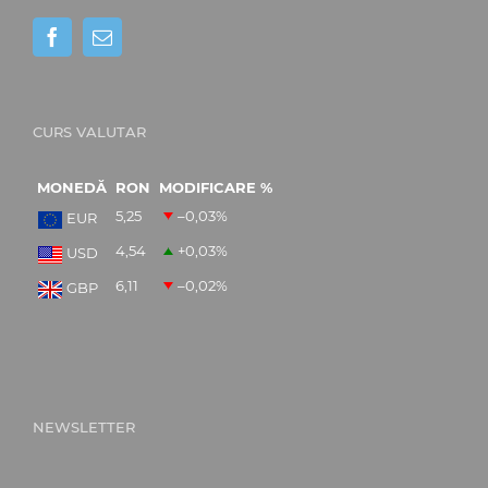
CURS VALUTAR
MONEDĂ
RON
MODIFICARE %
5,25
–0,03
%
EUR
4,54
+0,03
%
USD
6,11
–0,02
%
GBP
NEWSLETTER