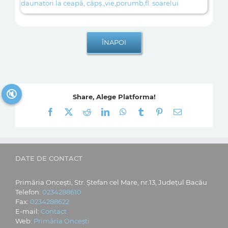
daunatori la ceapă, căpș.,vie,porumb,fl. soarelui
🔇
Share, Alege Platforma!
Facebook
X
Reddit
LinkedIn
WhatsApp
Tumblr
Pinterest
E-
mail:
DATE DE CONTACT
Primăria Oncești, Str. Ștefan cel Mare, nr.13, Județul Bacău
Telefon:
0234288610
Fax:
0234288622
E-mail:
Contact
Web:
Primăria Oncești