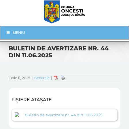
Skip
to
content
Skip
MENIU
Navigation
BULETIN DE AVERTIZARE NR. 44
DIN 11.06.2025
iunie 11, 2025
|
Generale
|
FIȘIERE ATAȘATE
Buletin de avertizare nr. 44 din 11.06.2025