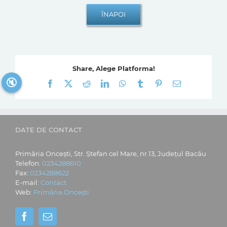
Share, Alege Platforma!
🔇
Facebook
X
Reddit
LinkedIn
WhatsApp
Tumblr
Pinterest
E-
mail:
DATE DE CONTACT
Primăria Oncești, Str. Ștefan cel Mare, nr.13, Județul Bacău
Telefon:
0234288610
Fax:
0234288622
E-mail:
Contact
Web:
Primăria Oncești