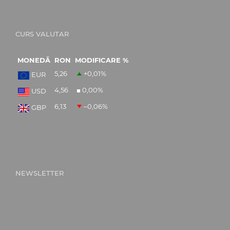
CURS VALUTAR
MONEDĂ
RON
MODIFICARE %
5,26
+0,01
%
EUR
4,56
0,00
%
USD
6,13
–0,06
%
GBP
NEWSLETTER