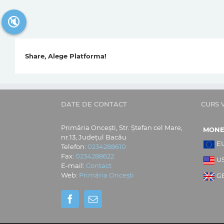
🔇
Share, Alege Platforma!
DATE DE CONTACT
CURS 
Primăria Oncești, Str. Ștefan cel Mare,
MON
nr.13, Județul Bacău
E
Telefon:
0234288610
Fax:
0234288622
U
E-mail:
Contact
Web:
Primăria Oncești
G