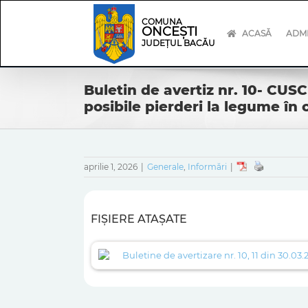
Skip
Skip
to
Navigation
COMUNA
ONCEȘTI
content
ACASĂ
ADMI
JUDEȚUL BACĂU
Buletin de avertiz nr. 10- CUS
posibile pierderi la legume î
aprilie 1, 2026
|
Generale
,
Informări
|
FIȘIERE ATAȘATE
Buletine de avertizare nr. 10, 11 din 30.03