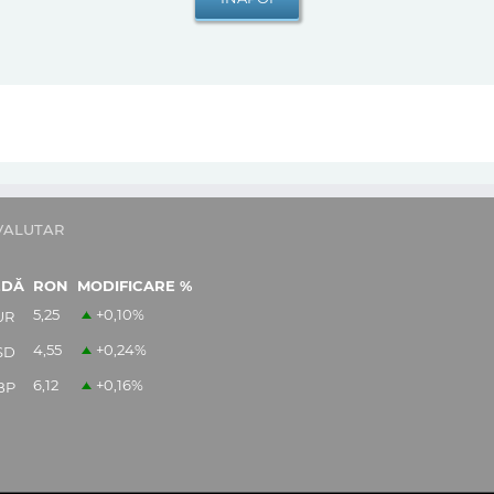
VALUTAR
EDĂ
RON
MODIFICARE %
5,25
+0,10
%
UR
4,55
+0,24
%
SD
6,12
+0,16
%
BP