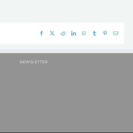
Facebook
X
Reddit
LinkedIn
WhatsApp
Tumblr
Pinterest
E-
mail:
NEWSLETTER