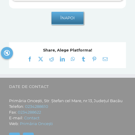
Share, Alege Platforma!
🔇
Facebook
X
Reddit
LinkedIn
WhatsApp
Tumblr
Pinterest
E-
mail:
DATE DE CONTACT
Primăria Oncești, Str. Ștefan cel Mare, nr.13, Județul Bacău
Telefon:
0234288610
Fax:
0234288622
E-mail:
Contact
Web:
Primăria Oncești