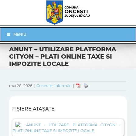
Skip
to
content
Skip
MENIU
Navigation
ANUNT – UTILIZARE PLATFORMA
CITYON – PLATI ONLINE TAXE SI
IMPOZITE LOCALE
mai 28, 2026
|
Generale
,
Informări
|
FIȘIERE ATAȘATE
ANUNT - UTILIZARE PLATFORMA CITYON -
PLATI ONLINE TAXE SI IMPOZITE LOCALE