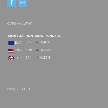
CURS VALUTAR
MONEDĂ
RON
MODIFICARE %
5,26
+0,16
%
EUR
4,56
+0,44
%
USD
6,14
+0,36
%
GBP
NEWSLETTER