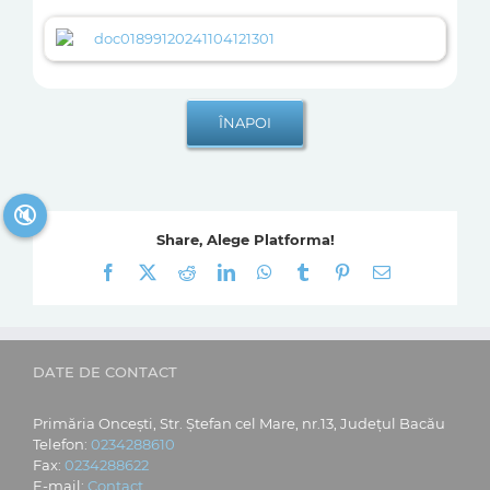
doc01899120241104121301
🔇
Share, Alege Platforma!
Facebook
X
Reddit
LinkedIn
WhatsApp
Tumblr
Pinterest
E-
mail:
DATE DE CONTACT
Primăria Oncești, Str. Ștefan cel Mare, nr.13, Județul Bacău
Telefon:
0234288610
Fax:
0234288622
E-mail:
Contact