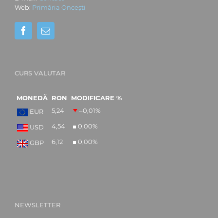
Web:
Primăria Oncești
CURS VALUTAR
MONEDĂ
RON
MODIFICARE %
5,24
–0,01
%
EUR
4,54
0,00
%
USD
6,12
0,00
%
GBP
NEWSLETTER