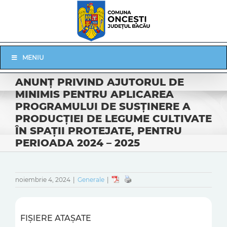
Skip
to
content
Skip
MENIU
Navigation
ANUNŢ PRIVIND AJUTORUL DE
MINIMIS PENTRU APLICAREA
PROGRAMULUI DE SUSŢINERE A
PRODUCŢIEI DE LEGUME CULTIVATE
ÎN SPAŢII PROTEJATE, PENTRU
PERIOADA 2024 – 2025
noiembrie 4, 2024
|
Generale
|
FIȘIERE ATAȘATE