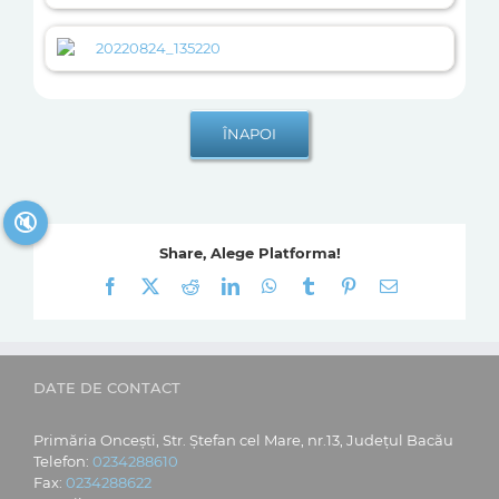
20220824_135220
🔇
Share, Alege Platforma!
Facebook
X
Reddit
LinkedIn
WhatsApp
Tumblr
Pinterest
E-
mail:
DATE DE CONTACT
Primăria Oncești, Str. Ștefan cel Mare, nr.13, Județul Bacău
Telefon:
0234288610
Fax:
0234288622