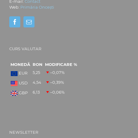
E-mail:
Contact
Web:
Primăria Oncești
CURS VALUTAR
MONEDĂ
RON
MODIFICARE %
5,25
–0,07
%
EUR
4,54
–0,39
%
USD
6,13
–0,06
%
GBP
NEWSLETTER