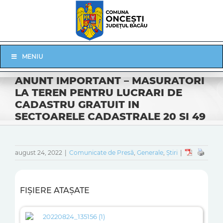
Skip
to
content
Skip
MENIU
Navigation
ANUNT IMPORTANT – MASURATORI
LA TEREN PENTRU LUCRARI DE
CADASTRU GRATUIT IN
SECTOARELE CADASTRALE 20 SI 49
august 24, 2022
|
Comunicate de Presă
,
Generale
,
Știri
|
FIȘIERE ATAȘATE
20220824_135156 (1)