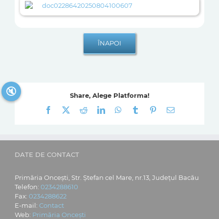
doc02286420250804100607
🔇
Share, Alege Platforma!
Facebook
X
Reddit
LinkedIn
WhatsApp
Tumblr
Pinterest
E-
mail:
DATE DE CONTACT
Primăria Oncești, Str. Ștefan cel Mare, nr.13, Județul Bacău
Telefon:
0234288610
Fax:
0234288622
E-mail:
Contact
Web:
Primăria Oncești