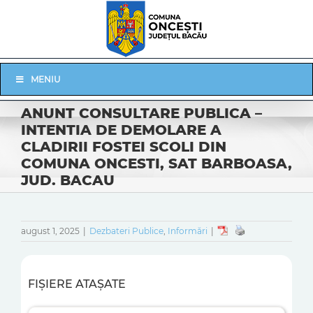
Skip
to
content
Skip
MENIU
Navigation
ANUNT CONSULTARE PUBLICA –
INTENTIA DE DEMOLARE A
CLADIRII FOSTEI SCOLI DIN
COMUNA ONCESTI, SAT BARBOASA,
JUD. BACAU
august 1, 2025
|
Dezbateri Publice
,
Informări
|
FIȘIERE ATAȘATE