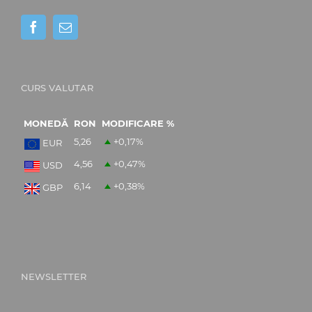
CURS VALUTAR
MONEDĂ
RON
MODIFICARE %
5,26
+0,17
%
EUR
4,56
+0,47
%
USD
6,14
+0,38
%
GBP
NEWSLETTER