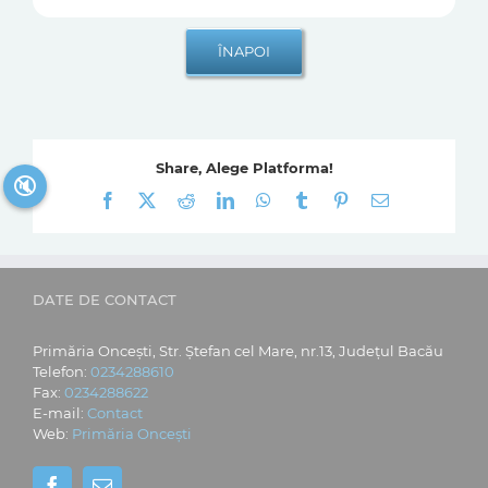
Share, Alege Platforma!
🔇
Facebook
X
Reddit
LinkedIn
WhatsApp
Tumblr
Pinterest
E-
mail:
DATE DE CONTACT
Primăria Oncești, Str. Ștefan cel Mare, nr.13, Județul Bacău
Telefon:
0234288610
Fax:
0234288622
E-mail:
Contact
Web:
Primăria Oncești